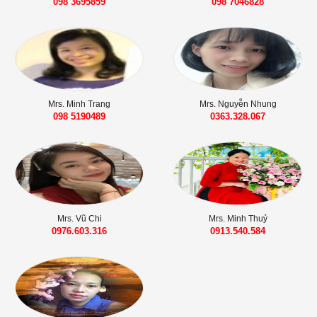
098 3695859‬
098 7046828‬
Mrs. Minh Trang
Mrs. Nguyễn Nhung
098 5190489
0363.328.067
Mrs. Vũ Chi
Mrs. Minh Thuỷ
0976.603.316
0913.540.584