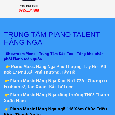
Mrs. Bùi Tươi
0785.134.888
TRUNG TÂM PIANO TALENT
HẰNG NGA
Showroom Piano - Trung Tâm Đào Tạo - Tổng kho phân
phối Piano toàn quốc
Piano Music Hằng Nga Phú Thượng, Tây Hồ - A6
ngõ 17 Phú Xá, Phú Thương, Tây Hồ
Piano Music Hằng Nga Kiot No1-C2A - Chung cư
Ecohome2, Tân Xuân, Bắc Từ Liêm
Piano Music Hằng Nga cổng trường THCS Thanh
Xuân Nam
Piano Music Hằng Nga ngõ 118 Xóm Chùa Triều
Khúc,Thanh Xuân