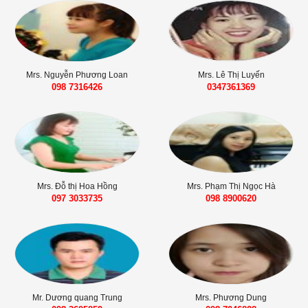
Mrs. Nguyễn Phương Loan
Mrs. Lê Thị Luyến
098 7316426‬‬
0347361369
Mrs. Đỗ thị Hoa Hồng
Mrs. Phạm Thị Ngọc Hà
097 3033735
098 8900620
Mr. Dương quang Trung
Mrs. Phương Dung