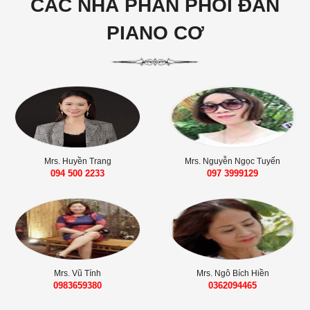
CÁC NHÀ PHÂN PHỐI ĐÀN
PIANO CƠ
Mrs. Huyền Trang
Mrs. Nguyễn Ngọc Tuyến
094 500 2233
‭097 3999129‬
Mrs. Vũ Tính
Mrs. Ngô Bích Hiền
0983659380
0362094465