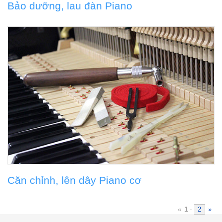
Bảo dưỡng, lau đàn Piano
Căn chỉnh, lên dây Piano cơ
«
1
-
2
»