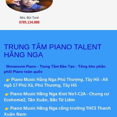
Mrs. Bùi Tươi
0785.134.888
TRUNG TÂM PIANO TALENT
HẰNG NGA
Showroom Piano - Trung Tâm Đào Tạo - Tổng kho phân
phối Piano toàn quốc
Piano Music Hằng Nga Phú Thượng, Tây Hồ - A6
ngõ 17 Phú Xá, Phú Thương, Tây Hồ
Piano Music Hằng Nga Kiot No1-C2A - Chung cư
Ecohome2, Tân Xuân, Bắc Từ Liêm
Piano Music Hằng Nga cổng trường THCS Thanh
Xuân Nam