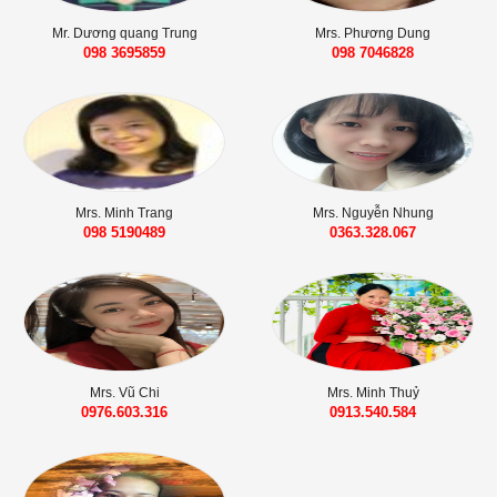
Mr. Dương quang Trung
Mrs. Phương Dung
098 3695859‬
098 7046828‬
Mrs. Minh Trang
Mrs. Nguyễn Nhung
098 5190489
0363.328.067
Mrs. Vũ Chi
Mrs. Minh Thuỷ
0976.603.316
0913.540.584