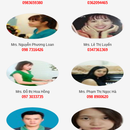
0983659380
0362094465
Mrs. Nguyễn Phương Loan
Mrs. Lê Thị Luyến
098 7316426‬‬
0347361369
Mrs. Đỗ thị Hoa Hồng
Mrs. Phạm Thị Ngọc Hà
097 3033735
098 8900620