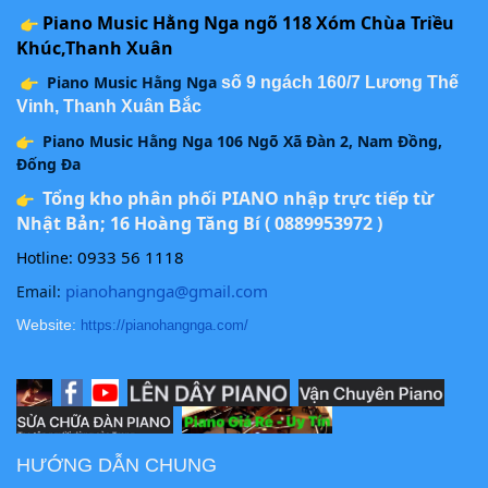
Piano Music Hằng Nga ngõ 118 Xóm Chùa Triều
Khúc,Thanh Xuân
Piano Music Hằng Nga
số 9 ngách 160/7 Lương Thế
Vinh, Thanh Xuân Bắc
Piano Music Hằng Nga 106 Ngõ Xã Đàn 2, Nam Đồng,
Đống Đa
Tổng kho phân phối PIANO nhập trực tiếp từ
Nhật Bản; 16 Hoàng Tăng Bí ( 0889953972 )
0933 56 1118
Hotline:
pianohangnga@gmail.com
Email:
Website:
https://pianohangnga.com/
HƯỚNG DẪN CHUNG