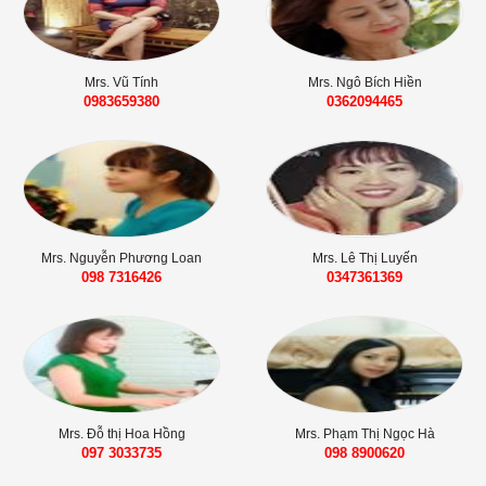
Mrs. Vũ Tính
Mrs. Ngô Bích Hiền
0983659380
0362094465
Mrs. Nguyễn Phương Loan
Mrs. Lê Thị Luyến
098 7316426‬‬
0347361369
Mrs. Đỗ thị Hoa Hồng
Mrs. Phạm Thị Ngọc Hà
097 3033735
098 8900620