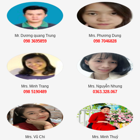
Mr. Dương quang Trung
Mrs. Phương Dung
098 3695859‬
098 7046828‬
Mrs. Minh Trang
Mrs. Nguyễn Nhung
098 5190489
0363.328.067
Mrs. Vũ Chi
Mrs. Minh Thuỷ