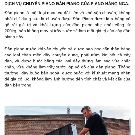
DỊCH VỤ CHUYỂN PIANO ĐÀN PIANO CỦA PIANO HẰNG NGA:
Đàn piano là một loại nhạc cụ đắt tiền và khó vận chuyển, không
phải chỉ dùng sức là chuyển được,Đàn Piano được làm bằng vỏ
gỗ rất giá trị và khối lượng của đàn piano nhẹ nhất cũng từ
200kg, nên không may bị trầy sước sẽ làm mất giá trị của cây đàn
piano này.
Đàn piano trước khi vận chuyển sẽ được bao bọc cẩn thận bằng
các loại chăn mền dầy chuyên dụng, phải trùm kín hết cả cây
đàn, và được buộc bằng các loại dây thừng làm sao vừa chắc
chắn, vừa không làm trầy xước lớp vỏ gỗ của đàn piano. Thông
thường, dây buộc bên ngoài được buộc với kĩ thuật mạng nhện
để gia cố lực, không làm ảnh hưởng đến tính chất và kết cấu của
đàn bên trong..