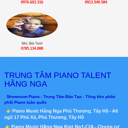
0976.603.316
0913.540.584
Mrs. Bùi Tươi
0785.134.888
TRUNG TÂM PIANO TALENT
HẰNG NGA
Showroom Piano - Trung Tâm Đào Tạo - Tổng kho phân
phối Piano toàn quốc
Piano Music Hằng Nga Phú Thượng, Tây Hồ - A6
ngõ 17 Phú Xá, Phú Thương, Tây Hồ
Piano Music Hằng Nga Kiot No1-C2A - Chung cư