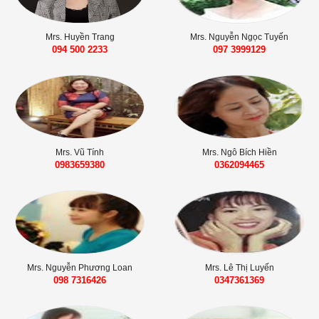
Mrs. Huyền Trang
Mrs. Nguyễn Ngọc Tuyến
094 500 2233
‭097 3999129‬
Mrs. Vũ Tính
Mrs. Ngô Bích Hiền
0983659380
0362094465
Mrs. Nguyễn Phương Loan
Mrs. Lê Thị Luyến
098 7316426‬‬
0347361369