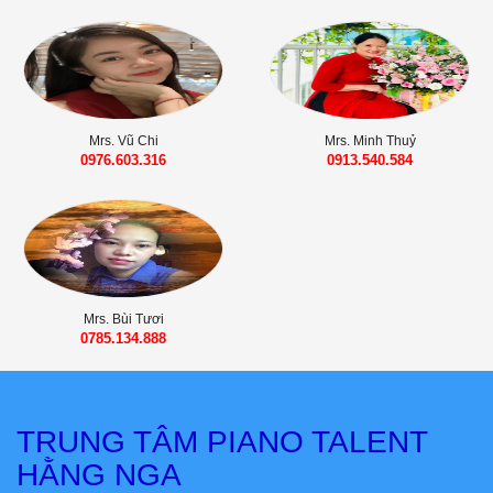
Mrs. Vũ Chi
Mrs. Minh Thuỷ
0976.603.316
0913.540.584
Mrs. Bùi Tươi
0785.134.888
TRUNG TÂM PIANO TALENT
HẰNG NGA