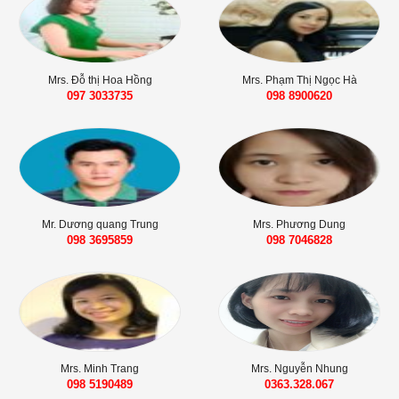
Mrs. Đỗ thị Hoa Hồng
Mrs. Phạm Thị Ngọc Hà
097 3033735
098 8900620
Mr. Dương quang Trung
Mrs. Phương Dung
098 3695859‬
098 7046828‬
Mrs. Minh Trang
Mrs. Nguyễn Nhung
098 5190489
0363.328.067