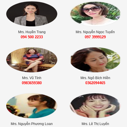
Mrs. Huyền Trang
Mrs. Nguyễn Ngọc Tuyến
094 500 2233
‭097 3999129‬
Mrs. Vũ Tính
Mrs. Ngô Bích Hiền
0983659380
0362094465
Mrs. Nguyễn Phương Loan
Mrs. Lê Thị Luyến