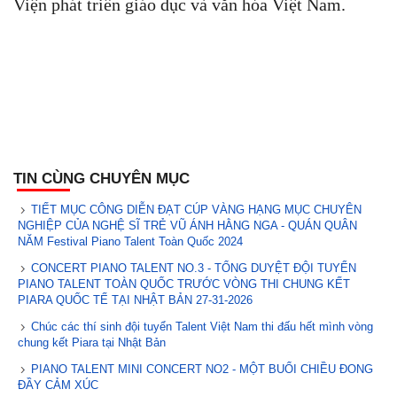
Viện phát triển giáo dục và văn hóa Việt Nam.
TIN CÙNG CHUYÊN MỤC
TIẾT MỤC CÔNG DIỄN ĐẠT CÚP VÀNG HẠNG MỤC CHUYÊN
NGHIỆP CỦA NGHỆ SĨ TRẺ VŨ ÁNH HẰNG NGA - QUÁN QUÂN
NĂM Festival Piano Talent Toàn Quốc 2024
CONCERT PIANO TALENT NO.3 - TỔNG DUYỆT ĐỘI TUYỂN
PIANO TALENT TOÀN QUỐC TRƯỚC VÒNG THI CHUNG KẾT
PIARA QUỐC TẾ TẠI NHẬT BẢN 27-31-2026
Chúc các thí sinh đội tuyển Talent Việt Nam thi đấu hết mình vòng
chung kết Piara tại Nhật Bản
PIANO TALENT MINI CONCERT NO2 - MỘT BUỔI CHIỀU ĐONG
ĐẦY CẢM XÚC