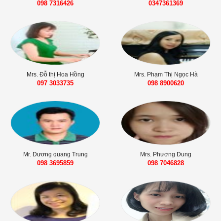
098 7316426‬‬
0347361369
Mrs. Đỗ thị Hoa Hồng
Mrs. Phạm Thị Ngọc Hà
097 3033735
098 8900620
Mr. Dương quang Trung
Mrs. Phương Dung
098 3695859‬
098 7046828‬