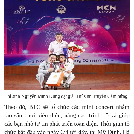
Thí sinh Nguyễn Minh Dũng đạt giải Thí sinh Truyền Cảm hứng.
Theo đó, BTC sẽ tổ chức các mini concert nhằm
tạo sân chơi biểu diễn, nâng cao trình độ và giúp
các bạn nhỏ tự tin phát triển toàn diện. Thời gian tổ
chức bắt đầu vào ngày 6/4 tới đây, tại Mỹ Đình, Hà