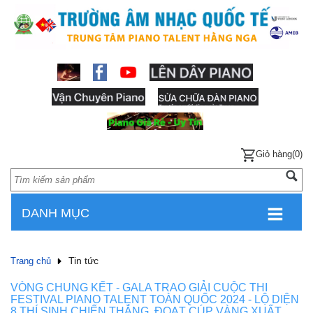
Giỏ hàng(0)
DANH MỤC
Tin tức
Trang chủ
VÒNG CHUNG KẾT - GALA TRAO GIẢI CUỘC THI
FESTIVAL PIANO TALENT TOÀN QUỐC 2024 - LỘ DIỆN
8 THÍ SINH CHIẾN THẮNG, ĐOẠT CÚP VÀNG XUẤT